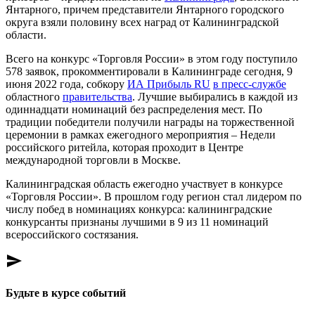
Янтарного, причем представители Янтарного городского
округа взяли половину всех наград от Калининградской
области.
Всего на конкурс «Торговля России» в этом году поступило
578 заявок, прокомментировали в Калининграде сегодня, 9
июня 2022 года, собкору
ИА Прибыль RU
в пресс-службе
областного
правительства
. Лучшие выбирались в каждой из
одиннадцати номинаций без распределения мест. По
традиции победители получили награды на торжественной
церемонии в рамках ежегодного мероприятия – Недели
российского ритейла, которая проходит в Центре
международной торговли в Москве.
Калининградская область ежегодно участвует в конкурсе
«Торговля России». В прошлом году регион стал лидером по
числу побед в номинациях конкурса: калининградские
конкурсанты признаны лучшими в 9 из 11 номинаций
всероссийского состязания.
send
Будьте в курсе событий