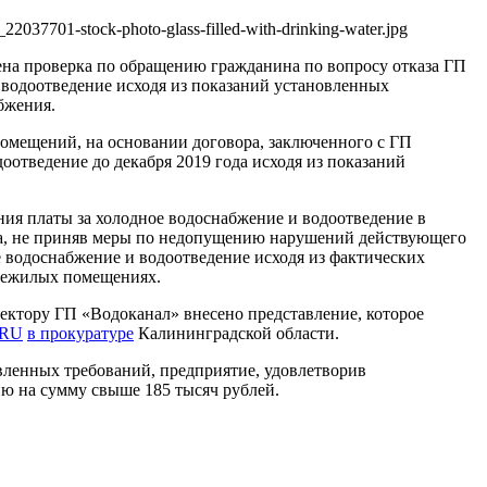
_22037701-stock-photo-glass-filled-with-drinking-water.jpg
ена проверка по обращению гражданина по вопросу отказа ГП
 водоотведение исходя из показаний установленных
бжения.
помещений, на основании договора, заключенного с ГП
оотведение до декабря 2019 года исходя из показаний
ия платы за холодное водоснабжение и водоотведение в
ета, не приняв меры по недопущению нарушений действующего
ое водоснабжение и водоотведение исходя из фактических
нежилых помещениях.
ктору ГП «Водоканал» внесено представление, которое
 RU
в прокуратуре
Калининградской области.
вленных требований, предприятие, удовлетворив
ю на сумму свыше 185 тысяч рублей.