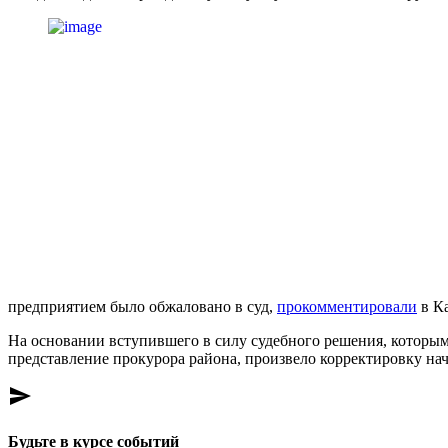
предприятием было обжаловано в суд,
прокомментировали
в Ка
На основании вступившего в силу судебного решения, которым
представление прокурора района, произвело корректировку на
send
Будьте в курсе событий