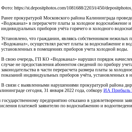
Фото: https://st.depositphotos.com/1081688/2203/i/450/depositphotos
Ранее прокуратурой Московского района Калининграда провед
«Водоканал» в перерасчете платы за холодное водоснабжение и
индивидуальных приборов учёта горячего и холодного водосна
Установлено, что гражданин, являясь собственником нежилых 
«Водоканал», осуществлял расчет платы за водоснабжение и вод
установленных в помещениях приборов учета холодной воды.
В свою очередь, ГП КО «Водоканал» нарушил порядок начислен
случае не предоставления абонентом сведений по прибору уч
законодательства в части перерасчета размера платы за холодн
показаний индивидуальных приборов учёта, установленных в 
В связи с выявленными нарушениями прокуратурой района дире
лининграде сегодня, 31 января 2022 года, собкору
ИА Прибыль
 государственному предприятию отказано в удовлетворении зая
числения платежей заявителю по водоснабжению и водоотведени