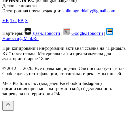
ПРИБЫЛЬ RU
(kaliningraddaily.com)
Деловые новости
Электронная почта редакции:
kaliningraddaily@gmail.com
VK
TG
FB
X
Партнёры:
Дзен.Новости
|
Google.Новости
|
Новости@Mail.Ru
При копировании информации активная ссылка на "Прибыль
RU" обязательна. Материалы сайта предназначены для
аудитории старше 18 лет.
© 2012 — 2026. Все права защищены. Сайт использует файлы
Cookie для аутентификации, статистики и рекламных целей.
Meta Platforms Inc. (владелец Facebook и Instagram) —
организация признана экстремистской, её деятельность
запрещена на территории РФ.
arrow_upward