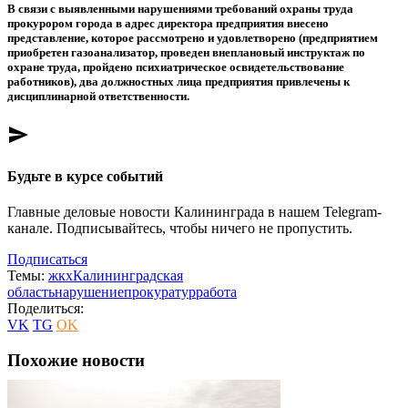
В связи с выявленными нарушениями требований охраны труда
прокурором города в адрес директора предприятия внесено
представление, которое рассмотрено и удовлетворено (предприятием
приобретен газоанализатор, проведен внеплановый инструктаж по
охране труда, пройдено психиатрическое освидетельствование
работников), два должностных лица предприятия привлечены к
дисциплинарной ответственности.
send
Будьте в курсе событий
Главные деловые новости Калининграда в нашем Telegram-
канале. Подписывайтесь, чтобы ничего не пропустить.
Подписаться
Темы:
жкх
Калининградская
область
нарушение
прокуратур
работа
Поделиться:
VK
TG
OK
Похожие новости