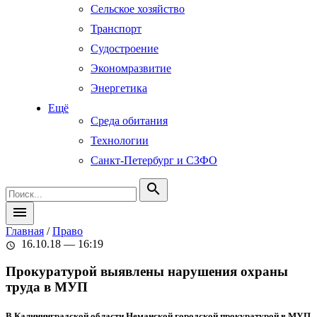
Сельское хозяйство
Транспорт
Судостроение
Экономразвитие
Энергетика
Ещё
Среда обитания
Технологии
Санкт-Петербург и СЗФО
search
menu
Главная
/
Право
16.10.18 — 16:19
schedule
Прокуратурой выявлены нарушения охраны
труда в МУП
В Калининградской области Неманской городской прокуратурой в МУП