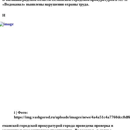
«Водоканал» выявлены нарушения охраны труда.
Н
i
|
Фото:
https://img.vashgorod.ru/uploads/images/news/4a4a51c4a7760dcc8df
еманской городской прокуратурой города проведена проверка в