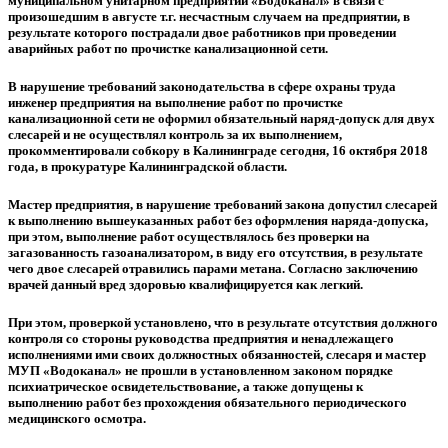
муниципальном унитарном предприятии «Водоканал» в связи с
произошедшим в августе т.г. несчастным случаем на предприятии, в
результате которого пострадали двое работников при проведении
аварийных работ по прочистке канализационной сети.
В нарушение требований законодательства в сфере охраны труда
инженер предприятия на выполнение работ по прочистке
канализационной сети не оформил обязательный наряд-допуск для двух
слесарей и не осуществлял контроль за их выполнением,
прокомментировали собкору в Калининграде сегодня, 16 октября 2018
года, в прокуратуре Калининградской области.
Мастер предприятия, в нарушение требований закона допустил слесарей
к выполнению вышеуказанных работ без оформления наряда-допуска,
при этом, выполнение работ осуществлялось без проверки на
загазованность газоанализатором, в виду его отсутствия, в результате
чего двое слесарей отравились парами метана. Согласно заключению
врачей данный вред здоровью квалифицируется как легкий.
При этом, проверкой установлено, что в результате отсутствия должного
контроля со стороны руководства предприятия и ненадлежащего
исполнениями ими своих должностных обязанностей, слесаря и мастер
МУП «Водоканал» не прошли в установленном законом порядке
психиатрическое освидетельствование, а также допущены к
выполнению работ без прохождения обязательного периодического
медицинского осмотра.