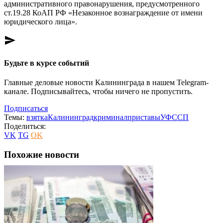
административного правонарушения, предусмотренного
ст.19.28 КоАП РФ «Незаконное вознаграждение от имени
юридического лица».
send
Будьте в курсе событий
Главные деловые новости Калининграда в нашем Telegram-
канале. Подписывайтесь, чтобы ничего не пропустить.
Подписаться
Темы:
взятка
Калининград
криминал
приставы
УФССП
Поделиться:
VK
TG
OK
Похожие новости