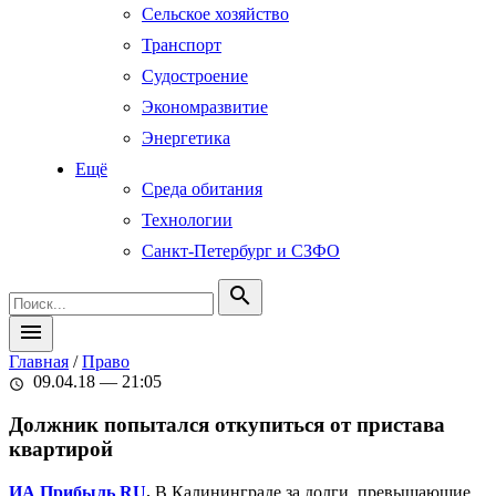
Сельское хозяйство
Транспорт
Судостроение
Экономразвитие
Энергетика
Ещё
Среда обитания
Технологии
Санкт-Петербург и СЗФО
search
menu
Главная
/
Право
09.04.18 — 21:05
schedule
Должник попытался откупиться от пристава
квартирой
ИА Прибыль RU
.
В Калининграде за долги, превышающие