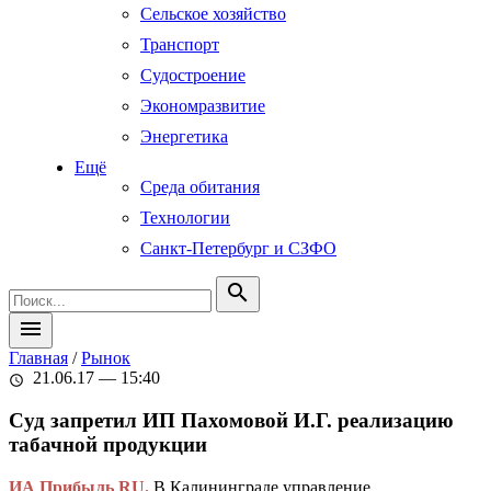
Сельское хозяйство
Транспорт
Судостроение
Экономразвитие
Энергетика
Ещё
Среда обитания
Технологии
Санкт-Петербург и СЗФО
search
menu
Главная
/
Рынок
21.06.17 — 15:40
schedule
Суд запретил ИП Пахомовой И.Г. реализацию
табачной продукции
ИА Прибыль RU
.
В Калининграде управление