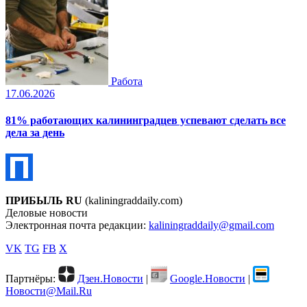
Работа
17.06.2026
81% работающих калининградцев успевают сделать все
дела за день
ПРИБЫЛЬ RU
(kaliningraddaily.com)
Деловые новости
Электронная почта редакции:
kaliningraddaily@gmail.com
VK
TG
FB
X
Партнёры:
Дзен.Новости
|
Google.Новости
|
Новости@Mail.Ru