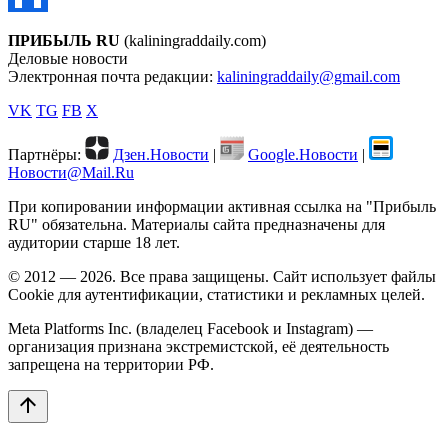
ПРИБЫЛЬ RU
(kaliningraddaily.com)
Деловые новости
Электронная почта редакции:
kaliningraddaily@gmail.com
VK
TG
FB
X
Партнёры:
Дзен.Новости
|
Google.Новости
|
Новости@Mail.Ru
При копировании информации активная ссылка на "Прибыль
RU" обязательна. Материалы сайта предназначены для
аудитории старше 18 лет.
© 2012 — 2026. Все права защищены. Сайт использует файлы
Cookie для аутентификации, статистики и рекламных целей.
Meta Platforms Inc. (владелец Facebook и Instagram) —
организация признана экстремистской, её деятельность
запрещена на территории РФ.
arrow_upward