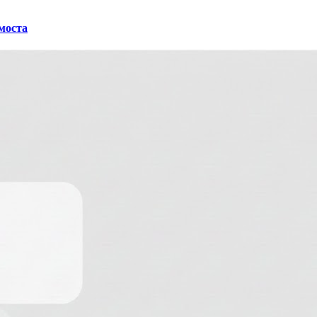
 моста