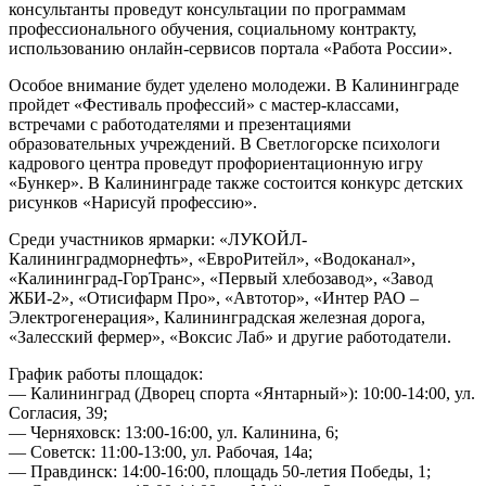
консультанты проведут консультации по программам
профессионального обучения, социальному контракту,
использованию онлайн-сервисов портала «Работа России».
Особое внимание будет уделено молодежи. В Калининграде
пройдет «Фестиваль профессий» с мастер-классами,
встречами с работодателями и презентациями
образовательных учреждений. В Светлогорске психологи
кадрового центра проведут профориентационную игру
«Бункер». В Калининграде также состоится конкурс детских
рисунков «Нарисуй профессию».
Среди участников ярмарки: «ЛУКОЙЛ-
Калининградморнефть», «ЕвроРитейл», «Водоканал»,
«Калининград-ГорТранс», «Первый хлебозавод», «Завод
ЖБИ-2», «Отисифарм Про», «Автотор», «Интер РАО –
Электрогенерация», Калининградская железная дорога,
«Залесский фермер», «Воксис Лаб» и другие работодатели.
График работы площадок:
— Калининград (Дворец спорта «Янтарный»): 10:00-14:00, ул.
Согласия, 39;
— Черняховск: 13:00-16:00, ул. Калинина, 6;
— Советск: 11:00-13:00, ул. Рабочая, 14а;
— Правдинск: 14:00-16:00, площадь 50-летия Победы, 1;