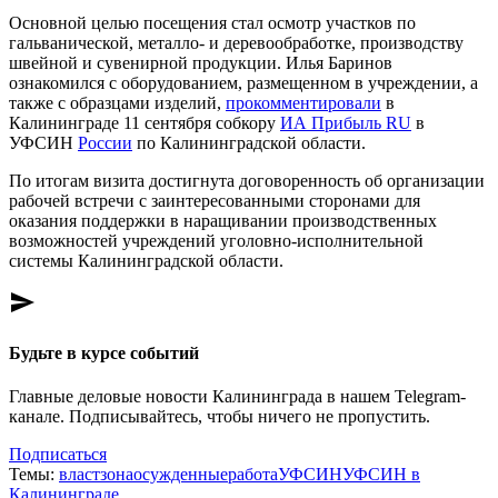
Основной целью посещения стал осмотр участков по
гальванической, металло- и деревообработке, производству
швейной и сувенирной продукции. Илья Баринов
ознакомился с оборудованием, размещенном в учреждении, а
также с образцами изделий,
прокомментировали
в
Калининграде 11 сентября собкору
ИА Прибыль RU
в
УФСИН
России
по Калининградской области.
По итогам визита достигнута договоренность об организации
рабочей встречи с заинтересованными сторонами для
оказания поддержки в наращивании производственных
возможностей учреждений уголовно-исполнительной
системы Калининградской области.
send
Будьте в курсе событий
Главные деловые новости Калининграда в нашем Telegram-
канале. Подписывайтесь, чтобы ничего не пропустить.
Подписаться
Темы:
власт
зона
осужденные
работа
УФСИН
УФСИН в
Калининграде