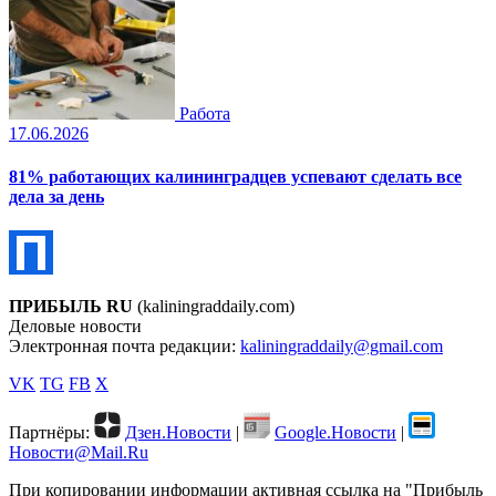
Работа
17.06.2026
81% работающих калининградцев успевают сделать все
дела за день
ПРИБЫЛЬ RU
(kaliningraddaily.com)
Деловые новости
Электронная почта редакции:
kaliningraddaily@gmail.com
VK
TG
FB
X
Партнёры:
Дзен.Новости
|
Google.Новости
|
Новости@Mail.Ru
При копировании информации активная ссылка на "Прибыль