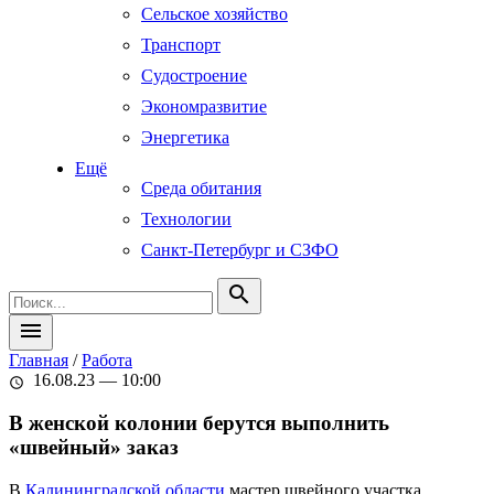
Сельское хозяйство
Транспорт
Судостроение
Экономразвитие
Энергетика
Ещё
Среда обитания
Технологии
Санкт-Петербург и СЗФО
search
menu
Главная
/
Работа
16.08.23 — 10:00
schedule
В женской колонии берутся выполнить
«швейный» заказ
В
Калининградской области
мастер швейного участка