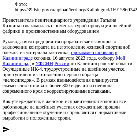
Фото:
https://39.fsin.gov.ru/upload/territory/Kaliningrad/1691586924
Представитель пенитенциарного учреждения Татьяна
Казнина ознакомилась с номенклатурой продукции швейной
фабрики и производственным оборудованием.
Руководством предприятия прорабатывается вопрос о
заключении контракта на изготовление женской спортивной
одежды из материала заказчика,
прокомментировали
в
Калининграде
сегодня, 16 августа 2023 года, собкору
Мой
Калининград
в
УФСИН
России
по Калининградской области.
Осужденные ИК-4, трудоустроенные на швейном участке,
приступили к изготовлению первого образца –
«велосипедок». В рамках взаимодействия планируется
ежемесячно отшивать более 800 изделий из нейлона
современного кроя с корректирующими вставками.
Как утверждается, в женской исправительной колонии все
работающие на швейных участках осужденные прошли
профессиональное обучение и справляются с нормативами
выработки в положенные сроки.
send