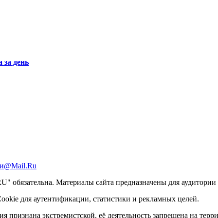
 за день
и@Mail.Ru
 обязательна. Материалы сайта предназначены для аудитории с
ookie для аутентификации, статистики и рекламных целей.
ация признана экстремистской, её деятельность запрещена на тер