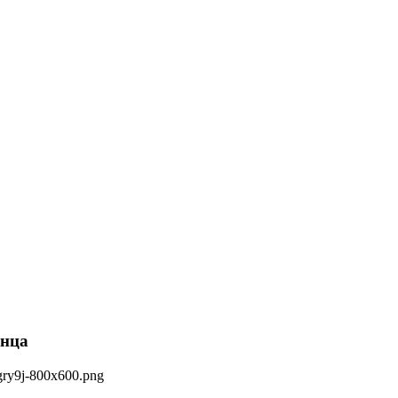
анца
gry9j-800x600.png