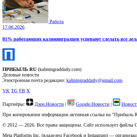
Работа
17.06.2026
81% работающих калининградцев успевают сделать все дела
ПРИБЫЛЬ RU
(kaliningraddaily.com)
Деловые новости
Электронная почта редакции:
kaliningraddaily@gmail.com
VK
TG
FB
X
Партнёры:
Дзен.Новости
|
Google.Новости
|
Новост
При копировании информации активная ссылка на "Прибыль RU"
© 2012 — 2026. Все права защищены. Сайт использует файлы C
Meta Platforms Inc. (владелец Facebook и Instagram) — организ