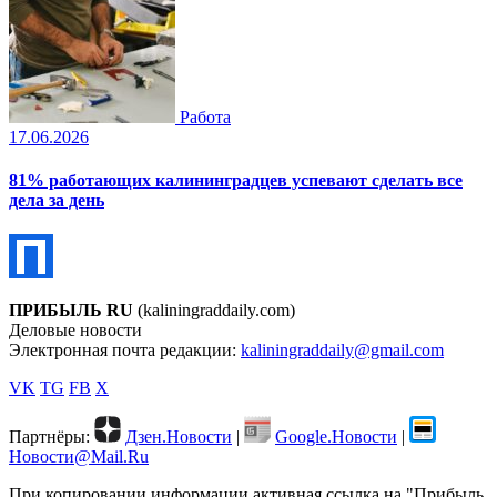
Работа
17.06.2026
81% работающих калининградцев успевают сделать все
дела за день
ПРИБЫЛЬ RU
(kaliningraddaily.com)
Деловые новости
Электронная почта редакции:
kaliningraddaily@gmail.com
VK
TG
FB
X
Партнёры:
Дзен.Новости
|
Google.Новости
|
Новости@Mail.Ru
При копировании информации активная ссылка на "Прибыль