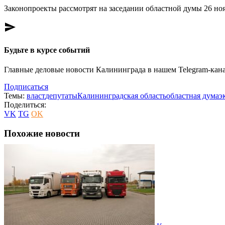
Законопроекты рассмотрят на заседании областной думы 26 ноя
send
Будьте в курсе событий
Главные деловые новости Калининграда в нашем Telegram-кана
Подписаться
Темы:
власт
депутаты
Калининградская область
областная дума
э
Поделиться:
VK
TG
OK
Похожие новости