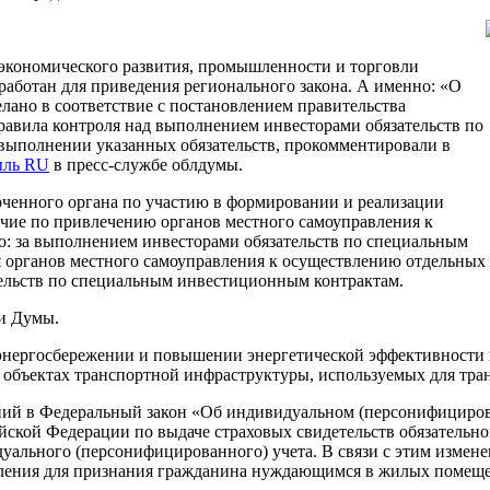
 экономического развития, промышленности и торговли
аботан для приведения регионального закона. А именно: «О
ано в соответствие с постановлением правительства
авила контроля над выполнением инвесторами обязательств по
выполнении указанных обязательств, прокомментировали в
ль RU
в пресс-службе облдумы.
оченного органа по участию в формировании и реализации
ие по привлечению органов местного самоуправления к
: за выполнением инвесторами обязательств по специальным
 органов местного самоуправления к осуществлению отдельных
ельств по специальным инвестиционным контрактам.
ии Думы.
 энергосбережении и повышении энергетической эффективности 
 объектах транспортной инфраструктуры, используемых для тран
ений в Федеральный закон «Об индивидуальном (персонифициров
йской Федерации по выдаче страховых свидетельств обязательно
льного (персонифицированного) учета. В связи с этим изменен
ения для признания гражданина нуждающимся в жилых помещен