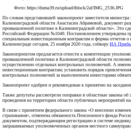
Фото: https://duma39.ru/upload/iblock/2af/IMG_2536.JPG
По словам представившей законопроект заместителя министра
Калининградской области Анастасии Абрамовой, документ разр
промышленной политике в Калининградской области». Это сдел
Российской Федерации №1049. Постановлением утверждены пр
специальным инвестиционным контрактам и формы отчетов о 
Калининграде сегодня, 25 ноября 2020 года, собкору
ИА Прибы
Законопроектом предлагается отнести к компетенции уполном
промышленной политики в Калининградской области полномоч
осуществлению отдельных контрольных полномочий. А именно
инвестиционным контрактам; установить порядок привлечения
контрольных полномочий за выполнением инвесторами обязат
Законопроект одобрен и рекомендован к принятию на заседан
Также депутаты рассмотрели поправки в областные законы об
проведения на территории области публичных мероприятий на
В связи с принятием федерального закона «О внесении измен
страхования», отменена обязанность Пенсионного фонда Росси
документом, подтверждающим регистрацию в системе индивидуа
запрашиваемых уполномоченных органом местного самоуправл