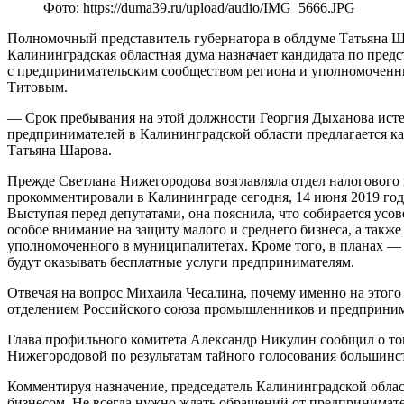
Фото: https://duma39.ru/upload/audio/IMG_5666.JPG
Полномочный представитель губернатора в облдуме Татьяна Ша
Калининградская областная дума назначает кандидата по предс
с предпринимательским сообществом региона и уполномоченн
Титовым.
— Срок пребывания на этой должности Георгия Дыханова истек
предпринимателей в Калининградской области предлагается 
Татьяна Шарова.
Прежде Светлана Нижегородова возглавляла отдел налогового
прокомментировали в Калининграде сегодня, 14 июня 2019 год
Выступая перед депутатами, она пояснила, что собирается усо
особое внимание на защиту малого и среднего бизнеса, а так
уполномоченного в муниципалитетах. Кроме того, в планах —
будут оказывать бесплатные услуги предпринимателям.
Отвечая на вопрос Михаила Чесалина, почему именно на этог
отделением Российского союза промышленников и предприним
Глава профильного комитета Александр Никулин сообщил о том
Нижегородовой по результатам тайного голосования большинст
Комментируя назначение, председатель Калининградской обла
бизнесом. Не всегда нужно ждать обращений от предпринимате