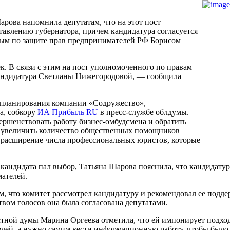
рова напомнила депутатам, что на этот пост
тавлению губернатора, причем кандидатура согласуется
ым по защите прав предпринимателей РФ Борисом
. В связи с этим на пост уполномоченного по правам
кандидатура Светланы Нижегородовой, — сообщила
 планирования компании «Содружество»,
а, собкору
ИА Прибыль RU
в пресс-службе облдумы.
вершенствовать работу бизнес-омбудсмена и обратить
же увеличить количество общественных помощников
 расширение числа профессиональных юристов, которые
о кандидата пал выбор, Татьяна Шарова пояснила, что кандидат
ателей.
, что комитет рассмотрел кандидатуру и рекомендовал ее подд
вом голосов она была согласована депутатами.
стной думы Марина Оргеева отметила, что ей импонирует подхо
лей, а нужно самим вести информационную работу, чтобы было 