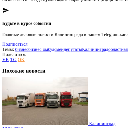
send
Будьте в курсе событий
Главные деловые новости Калининграда в нашем Telegram-кана
Подписаться
Темы:
бизнес
бизнес-омбудсмен
депутаты
Калининград
областная
Поделиться:
VK
TG
OK
Похожие новости
Калининград