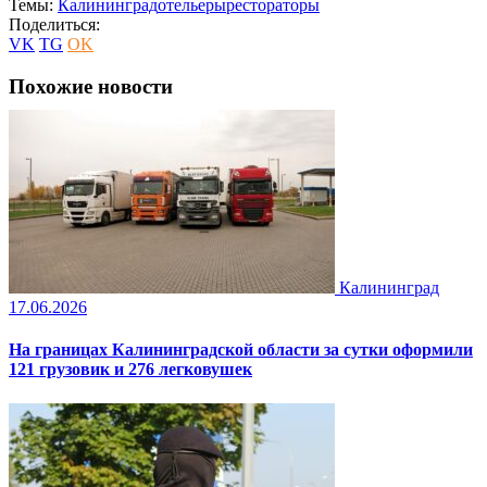
Темы:
Калининград
отельеры
рестораторы
Поделиться:
VK
TG
OK
Похожие новости
Калининград
17.06.2026
На границах Калининградской области за сутки оформили
121 грузовик и 276 легковушек