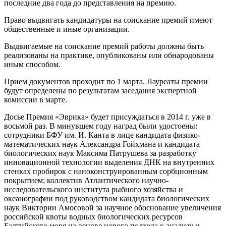
последние два года до представления на премию.
Право выдвигать кандидатуры на соискание премий имеют
общественные и иные организации.
Выдвигаемые на соискание премий работы должны быть
реализованы на практике, опубликованы или обнародованы
иным способом.
Прием документов проходит по 1 марта. Лауреаты премии
будут определены по результатам заседания экспертной
комиссии в марте.
Досье Премия «Эврика» будет присуждаться в 2014 г. уже в
восьмой раз. В минувшем году наград были удостоены:
сотрудники БФУ им. И. Канта в лице кандидата физико-
математических наук Александра Гойхмана и кандидата
биологических наук Максима Патрушева за разработку
инновационной технологии выделения ДНК на внутренних
стенках пробирок с наноконструированным сорбционным
покрытием; коллектив Атлантического научно-
исследовательского института рыбного хозяйства и
океанографии под руководством кандидата биологических
наук Виктории Амосовой за научное обоснование увеличения
российской квоты водных биологических ресурсов
Балтийского моря на основе нового подхода к анализу и