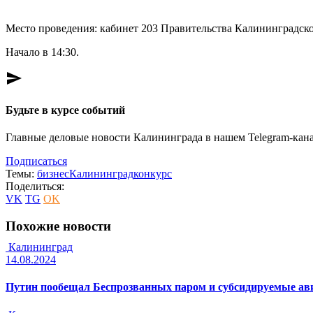
Место проведения: кабинет 203 Правительства Калининградско
Начало в 14:30.
send
Будьте в курсе событий
Главные деловые новости Калининграда в нашем Telegram-кана
Подписаться
Темы:
бизнес
Калининград
конкурс
Поделиться:
VK
TG
OK
Похожие новости
Калининград
14.08.2024
Путин пообещал Беспрозванных паром и субсидируемые а