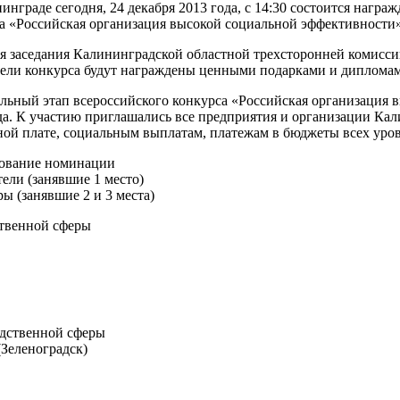
инграде сегодня, 24 декабря 2013 года, с 14:30 состоится награ
а «Российская организация высокой социальной эффективности»
я заседания Калининградской областной трехсторонней комисс
ели конкурса будут награждены ценными подарками и дипломам
льный этап всероссийского конкурса «Российская организация 
да. К участию приглашались все предприятия и организации Кал
ной плате, социальным выплатам, платежам в бюджеты всех ур
ование номинации
ели (занявшие 1 место)
ры (занявшие 2 и 3 места)
одственной сферы
зводственной сферы
Зеленоградск)