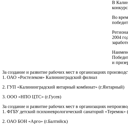
В Калин
конкурс
Во врем
победит
Региона
2004 го
заработ
Наимен
Победит
и призе
За создание и развитие рабочих мест в организациях произв
1. ОАО «Ростелеком» Калининградский филиал
2. ГУП «Калининградский янтарный комбинат» (г.Янтарный)
3. ООО «НПО ЦТС» (г.Гусев)
За создание и развитие рабочих мест в организациях непрои
1. ФГБУ детский психоневрологический санаторий «Теремок» (
2. ОАО БОН «Арго» (г.Балтийск)