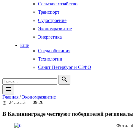
Сельское хозяйство
Транспорт
Судостроение
Экономразвитие
Энергетика
Ещё
Среда обитания
Технологии
Санкт-Петербург и СЗФО
search
menu
Главная
/
Экономразвитие
24.12.13 — 09:26
schedule
В Калининграде чествуют победителей региональ
Фото: h