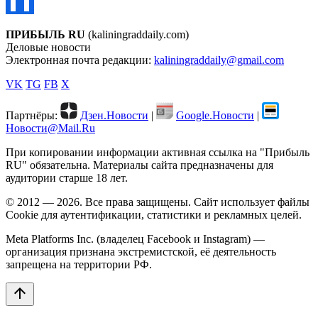
ПРИБЫЛЬ RU
(kaliningraddaily.com)
Деловые новости
Электронная почта редакции:
kaliningraddaily@gmail.com
VK
TG
FB
X
Партнёры:
Дзен.Новости
|
Google.Новости
|
Новости@Mail.Ru
При копировании информации активная ссылка на "Прибыль
RU" обязательна. Материалы сайта предназначены для
аудитории старше 18 лет.
© 2012 — 2026. Все права защищены. Сайт использует файлы
Cookie для аутентификации, статистики и рекламных целей.
Meta Platforms Inc. (владелец Facebook и Instagram) —
организация признана экстремистской, её деятельность
запрещена на территории РФ.
arrow_upward