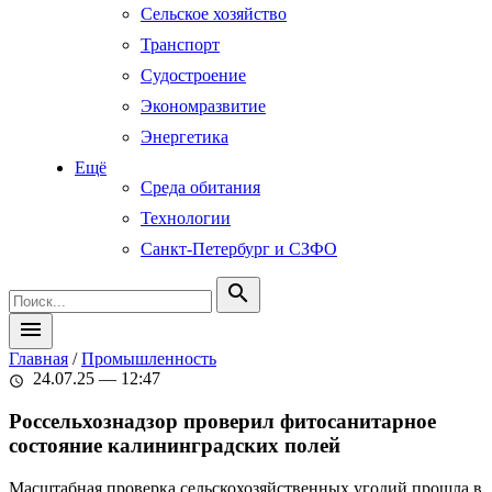
Сельское хозяйство
Транспорт
Судостроение
Экономразвитие
Энергетика
Ещё
Среда обитания
Технологии
Санкт-Петербург и СЗФО
search
menu
Главная
/
Промышленность
24.07.25 — 12:47
schedule
Россельхознадзор проверил фитосанитарное
состояние калининградских полей
Масштабная проверка сельскохозяйственных угодий прошла в