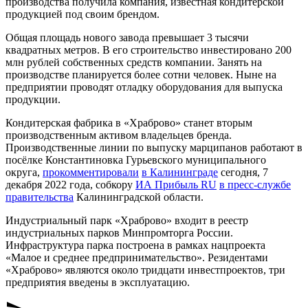
производства получила компания, известная кондитерской
продукцией под своим брендом.
Общая площадь нового завода превышает 3 тысячи
квадратных метров. В его строительство инвестировано 200
млн рублей собственных средств компании. Занять на
производстве планируется более сотни человек. Ныне на
предприятии проводят отладку оборудования для выпуска
продукции.
Кондитерская фабрика в «Храброво» станет вторым
производственным активом владельцев бренда.
Производственные линии по выпуску марципанов работают в
посёлке Константиновка Гурьевского муниципального
округа,
прокомментировали
в Калининграде
сегодня, 7
декабря 2022 года, собкору
ИА Прибыль RU
в
пресс-службе
правительства
Калининградской области.
Индустриальный парк «Храброво» входит в реестр
индустриальных парков Минпромторга России.
Инфраструктура парка построена в рамках нацпроекта
«Малое и среднее предпринимательство». Резидентами
«Храброво» являются около тридцати инвестпроектов, три
предприятия введены в эксплуатацию.
send