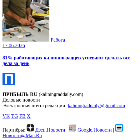
Работа
17.06.2026
81% работающих калининградцев успевают сделать все
дела за день
ПРИБЫЛЬ RU
(kaliningraddaily.com)
Деловые новости
Электронная почта редакции:
kaliningraddaily@gmail.com
VK
TG
FB
X
Партнёры:
Дзен.Новости
|
Google.Новости
|
Новости@Mail.Ru