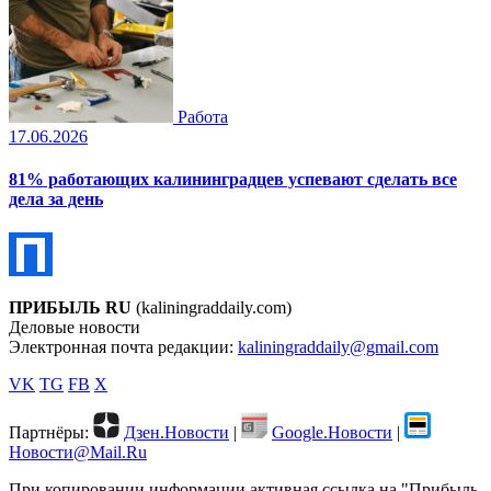
Работа
17.06.2026
81% работающих калининградцев успевают сделать все
дела за день
ПРИБЫЛЬ RU
(kaliningraddaily.com)
Деловые новости
Электронная почта редакции:
kaliningraddaily@gmail.com
VK
TG
FB
X
Партнёры:
Дзен.Новости
|
Google.Новости
|
Новости@Mail.Ru
При копировании информации активная ссылка на "Прибыль