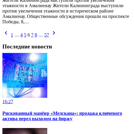
Жители Калининграда выступили против увеличения
этажности в Амалиенау Жители Калининграда выступили
против увеличения этажности в историческом районе
Амалиенау. Общественные обсуждения прошли на проспекте
Победы, 8,…
chevron_left
chevron_right
1
…
4
5
6
7
8
…
57
Последние новости
16:27
Рискованный манёвр «Медскана»: продажа ключевого
актива перед выходом на биржу