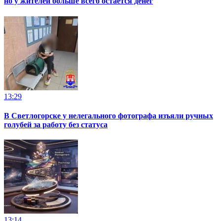
но у жителей больше всего остаётся денег
13:29
В Светлогорске у нелегального фотографа изъяли ручных
голубей за работу без статуса
13:14